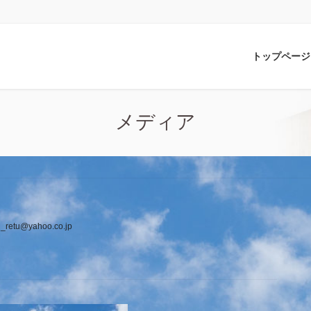
トップページ
メディア
_retu@yahoo.co.jp