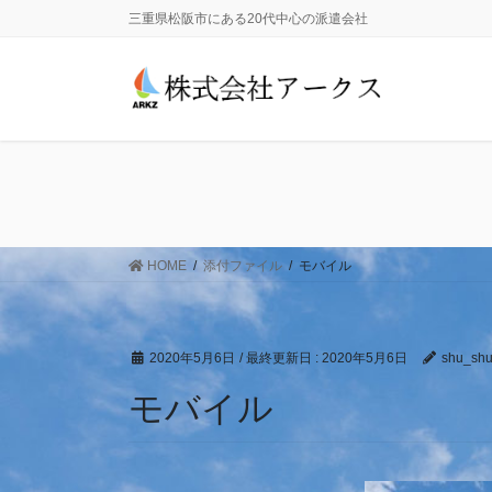
コ
ナ
三重県松阪市にある20代中心の派遣会社
ン
ビ
テ
ゲ
ン
ー
ツ
シ
に
ョ
移
ン
動
に
移
動
HOME
添付ファイル
モバイル
2020年5月6日
/ 最終更新日 :
2020年5月6日
shu_shu
モバイル